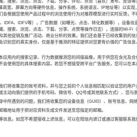
、搜索、浏览、点击、下载、分享、评论、点赞（喜欢）发布、反馈等浏览使
号、屏幕高宽、屏幕方向等硬件信息、操作系统、系统语言、IP地址等）以
们会根据您使用产品过程中的浏览使用行为对推荐模型进行实时反馈，不
OAID、IDFA、IDFV等），广告数据（如曝光、点击、转化数据等），设
搜索、浏览、点击、下载、分享、点赞等操作日志），连接的Wi-Fi（SS
和其他促销及推广活动、商业分析的效果。我们还会基于已经收集到的信
会识别您的真实身份，仅是基于推测的特征提供对您更有价值的广告信息
本应用内的搜索记录、行为数据推测您的间接画像，用于供您在含光及合
不会使用您的具体搜索内容。若您不想接受跨平台广告服务，您可以在本
我们将收集您的账号资料，并与您之前的个人信息相匹配以验证您的用户
或主动向我们提供的手机号码、微信号、QQ号或其他联系方式）、您与
穿中所遇到的问题，我们将收集您的设备信息（GUID）、账号信息、网
邮箱地址用于把对应资料生成文件发送至您指定的邮箱。
等信息。如您不希望接收上述信息，可以在短信内退订或通过客服联系我