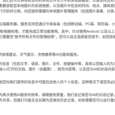
，我们还可以将有权访问的本地文件写入手机本地数据库，以便支持您对
需要获取您本地图片的系统相册，以及图片中包含的时间、地点、媒体类型
行识别并分类。向您提供便捷的本地图片管理服务（包括图片查看、分类
云端服务器，服务支持您通过今穿各端（包括移动端、PC端、网页端、
限/相册权限，才能完成正常功能使用。其中，针对使用Android 11
们需要您"授予所有文件的管理权限"，您可以自主选择是否授予，如您拒
供穿搭建议，天气提示，衣物推荐等AI功能和服务。
入的信息（包括文字、语音、图片、文件、按键操作等，具体以您输入的为
输入/打开的文档、图片（含截图）、网页内容等，以及您与AI的对话内
他您向我们提供的信息中可能包含他人的个人信息，这种情况下请您务必
内再次使用AI服务的效率，保障服务质量，我们会记录您与AI的对话记
方共享。但我们可能无法长期为您保存历史记录，如有需要您可以自行备