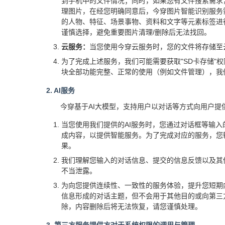
到手机中的文件情况；同时，如果您有文件搜索需求
理图片，在经您明确同意后，今穿图片智能识别服务
的人物、特征、场景事物、资料和文字等元素标签进
谨慎选择，避免重要图片清理/删除后无法找回。
云服务：
当您使用今穿云服务时，您的文件将存储至
为了完成上述服务，我们可能需要获取"SD卡存储"权
块全部功能完整、正常的使用（例如文件管理），我
2. AI服务
今穿基于AI大模型，支持用户以对话等方式向用户提
当您使用我们提供的AI服务时，您通过对话框等输
成内容，以提供智能服务。为了完成对应的服务，您
果。
我们理解您输入的对话信息、提交的信息反馈以及其
不当泄露。
为向您提供连续性、一致性的服务体验，提升您短期
信息形成的对话主题，但不会用于其他目的或向第三
除，内容删除后将无法恢复，请您谨慎处理。