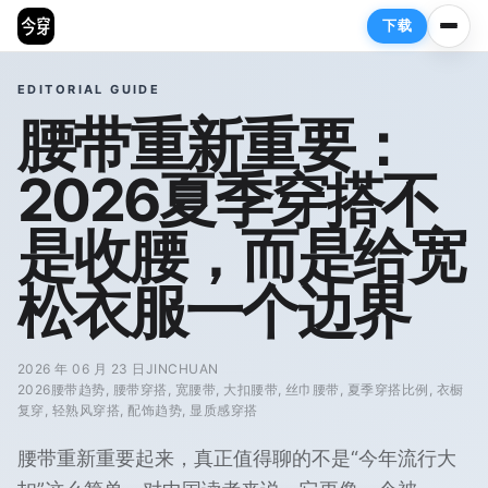
下载
菜单
今穿 | AI 穿搭助手
MENU
EDITORIAL GUIDE
今穿 | AI 穿搭助手
腰带重新重要：
首页
2026夏季穿搭不
时尚资讯
是收腰，而是给宽
松衣服一个边界
穿搭推荐
穿搭专栏
2026 年 06 月 23 日
JINCHUAN
2026腰带趋势, 腰带穿搭, 宽腰带, 大扣腰带, 丝巾腰带, 夏季穿搭比例, 衣橱
复穿, 轻熟风穿搭, 配饰趋势, 显质感穿搭
腰带重新重要起来，真正值得聊的不是“今年流行大