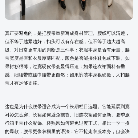
真正要避免的，是把腰带重新写成身材管理。腰线可以清楚，
但不等于越紧越好；扣头可以有存在感，但不等于越大越高
级。对日常更有用的判断是三件事：衣服本身是否有余量，腰
带宽度是否和衣服厚薄匹配，颜色是否能接住鞋包或下装。如
果衬衫很薄，过宽硬皮带会显得压迫；如果连衣裙面料有垂
感，细腰带或丝巾腰带更自然；如果裤装本身很硬挺，大扣腰
带才有足够支撑。
这也是为什么腰带适合成为一个长期栏目选题。它能延展到宽
衬衫怎么穿、长裙如何避免拖沓、旧连衣裙如何更新、夏季旅
行箱里带什么配饰、轻熟风如何避免过度正式。相比一季一换
的爆款，腰带更像衣橱里的语法：它不抢走衣服本身，但会决