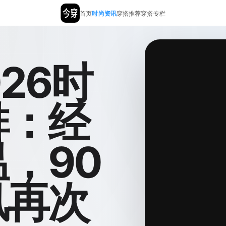
首页
时尚资讯
穿搭推荐
穿搭专栏
今穿 | AI 穿搭助手
2026时
排：经
，90
风再次