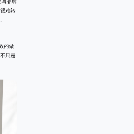
改写品牌
光很难转
劲。
效的做
讯不只是