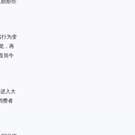
奖励那些
索行为变
觉，再
直筒牛
能进入大
消费者