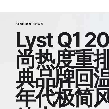
FASHION NEWS
Lyst Q1 
尚热度重
典品牌回温
年代极简