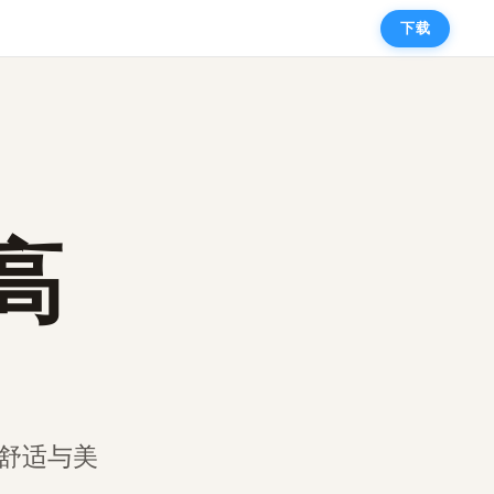
下载
高
舒适与美